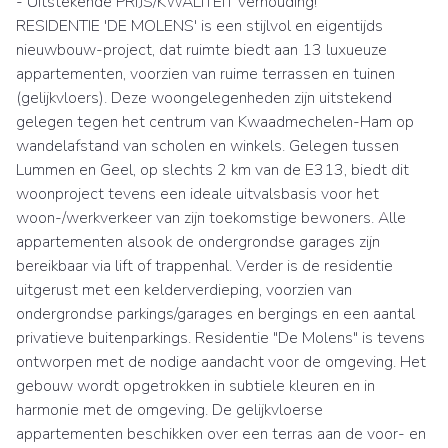
- Uitstekende PRIJS/KWALITEIT verhouding!
RESIDENTIE 'DE MOLENS' is een stijlvol en eigentijds
nieuwbouw-project, dat ruimte biedt aan 13 luxueuze
appartementen, voorzien van ruime terrassen en tuinen
(gelijkvloers). Deze woongelegenheden zijn uitstekend
gelegen tegen het centrum van Kwaadmechelen-Ham op
wandelafstand van scholen en winkels. Gelegen tussen
Lummen en Geel, op slechts 2 km van de E313, biedt dit
woonproject tevens een ideale uitvalsbasis voor het
woon-/werkverkeer van zijn toekomstige bewoners. Alle
appartementen alsook de ondergrondse garages zijn
bereikbaar via lift of trappenhal. Verder is de residentie
uitgerust met een kelderverdieping, voorzien van
ondergrondse parkings/garages en bergings en een aantal
privatieve buitenparkings. Residentie "De Molens" is tevens
ontworpen met de nodige aandacht voor de omgeving. Het
gebouw wordt opgetrokken in subtiele kleuren en in
harmonie met de omgeving. De gelijkvloerse
appartementen beschikken over een terras aan de voor- en