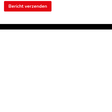
Bericht verzenden
Handige links
Alterimmo
Home
Koeltorenlaan 11 B3
Te koop
3550 Heusden-Zolder
Te huur
België
Nieuwbouw
BTW BE 0877 355 694
Referenties
011 53 35 53
Aankoopbegeleiding
info@alterimmo.be
Contact
Eigenaarslogin
Blog
011 53 35 53