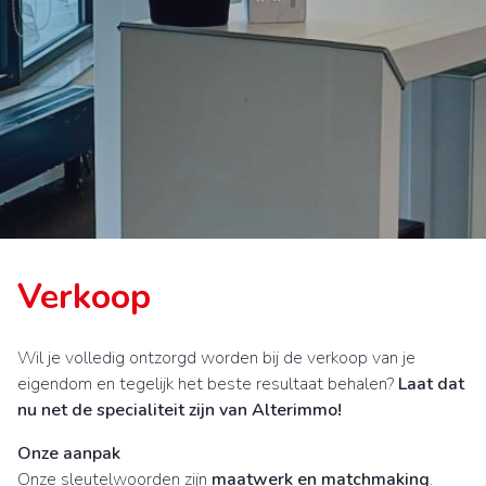
Verkoop
Wil je volledig ontzorgd worden bij de verkoop van je
eigendom en tegelijk het beste resultaat behalen?
Laat dat
nu net de specialiteit zijn van Alterimmo!
Onze aanpak
Onze sleutelwoorden zijn
maatwerk en matchmaking
.