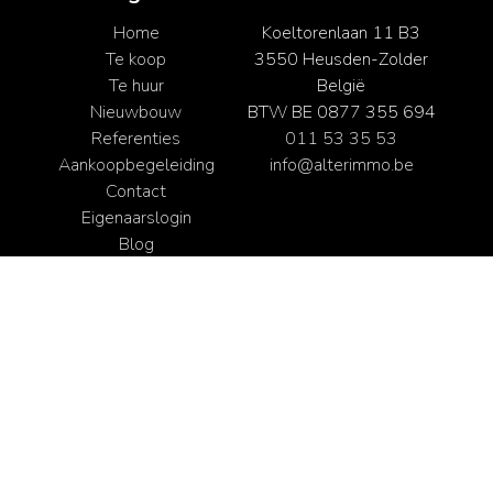
Home
Koeltorenlaan 11 B3
Te koop
3550 Heusden-Zolder
Te huur
België
Nieuwbouw
BTW BE 0877 355 694
Referenties
011 53 35 53
Aankoopbegeleiding
info@alterimmo.be
Contact
Eigenaarslogin
Blog
011 53 35 53
info@alterimmo.be
Web development en Copyright © 2026 door
Zabun
/
Zimmo
Gebruiksvoorwaarden
|
Privacybeleid