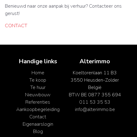
Benieuwd naar onze aanpak bij verhuur? Contacteer ons
gerust!
CONTACT
Handige links
Alterimmo
Home
Koeltorenlaan 11 B3
Te koop
3550 Heusden-Zolder
Te huur
België
Nieuwbouw
BTW BE 0877 355 694
Referenties
011 53 35 53
Aankoopbegeleiding
info@alterimmo.be
Contact
Eigenaarslogin
Blog