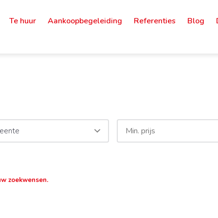
Te huur
Aankoopbegeleiding
Referenties
Blog
eente
uw zoekwensen.