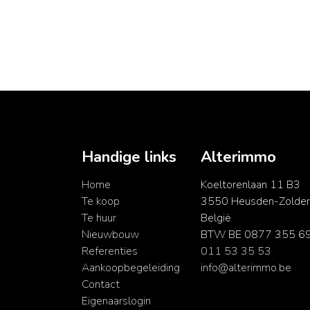
Handige links
Alterimmo
Home
Koeltorenlaan 11 B3
Te koop
3550 Heusden-Zolder
Te huur
België
Nieuwbouw
BTW BE 0877 355 6
Referenties
011 53 35 53
Aankoopbegeleiding
info@alterimmo.be
Contact
Eigenaarslogin