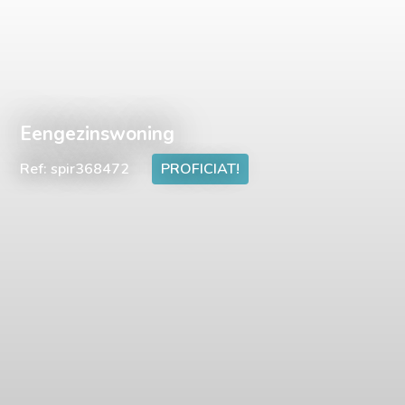
Eengezinswoning
Ref: spir368472
PROFICIAT!