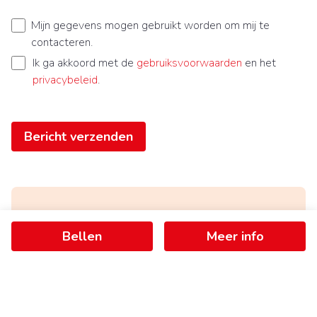
Mijn gegevens mogen gebruikt worden om mij te
contacteren.
Ik ga akkoord met de
gebruiksvoorwaarden
en het
privacybeleid
.
Bericht verzenden
Ontvang als eerste het nieuwste
Bellen
Meer info
aanbod in je mailbox
Schrijf je in