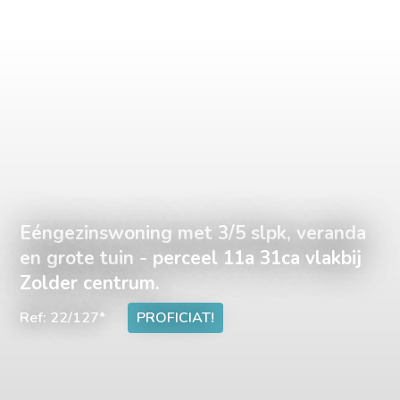
Eéngezinswoning met 3/5 slpk, veranda
en grote tuin - perceel 11a 31ca vlakbij
Zolder centrum.
Ref: 22/127*
PROFICIAT!