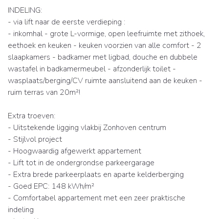
INDELING:
- via lift naar de eerste verdieping :
- inkomhal - grote L-vormige, open leefruimte met zithoek,
eethoek en keuken - keuken voorzien van alle comfort - 2
slaapkamers - badkamer met ligbad, douche en dubbele
wastafel in badkamermeubel - afzonderlijk toilet -
wasplaats/berging/CV ruimte aansluitend aan de keuken -
ruim terras van 20m²!
Extra troeven:
- Uitstekende ligging vlakbij Zonhoven centrum
- Stijlvol project
- Hoogwaardig afgewerkt appartement
- Lift tot in de ondergrondse parkeergarage
- Extra brede parkeerplaats en aparte kelderberging
- Goed EPC: 148 kWh/m²
- Comfortabel appartement met een zeer praktische
indeling