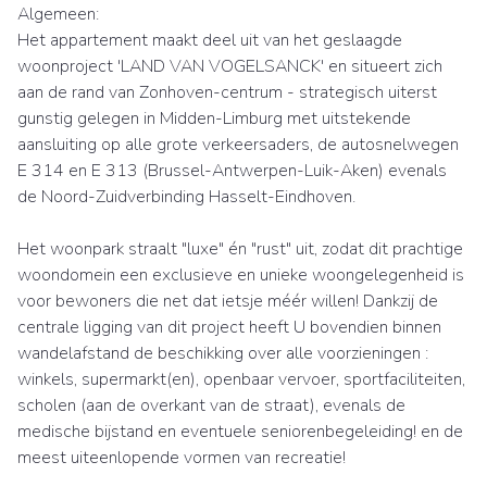
Algemeen:
Het appartement maakt deel uit van het geslaagde
woonproject 'LAND VAN VOGELSANCK' en situeert zich
aan de rand van Zonhoven-centrum - strategisch uiterst
gunstig gelegen in Midden-Limburg met uitstekende
aansluiting op alle grote verkeersaders, de autosnelwegen
E 314 en E 313 (Brussel-Antwerpen-Luik-Aken) evenals
de Noord-Zuidverbinding Hasselt-Eindhoven.
Het woonpark straalt "luxe" én "rust" uit, zodat dit prachtige
woondomein een exclusieve en unieke woongelegenheid is
voor bewoners die net dat ietsje méér willen! Dankzij de
centrale ligging van dit project heeft U bovendien binnen
wandelafstand de beschikking over alle voorzieningen :
winkels, supermarkt(en), openbaar vervoer, sportfaciliteiten,
scholen (aan de overkant van de straat), evenals de
medische bijstand en eventuele seniorenbegeleiding! en de
meest uiteenlopende vormen van recreatie!