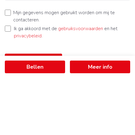
Mijn gegevens mogen gebruikt worden om mij te
contacteren.
Ik ga akkoord met de
gebruiksvoorwaarden
en het
privacybeleid
.
Bericht verzenden
Bellen
Meer info
Ontvang als eerste het nieuwste
aanbod in je mailbox
Schrijf je in