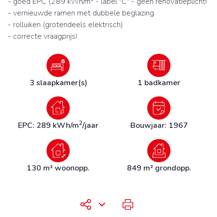
- goed EPC (289 kWh/m
- label "C" - geen renovatieplicht!
- vernieuwde ramen met dubbele beglazing
- rolluiken (grotendeels elektrisch)
- correcte vraagprijs!
3 slaapkamer(s)
1 badkamer
2
EPC: 289 kWh/m
/jaar
Bouwjaar: 1967
130 m² woonopp.
849 m² grondopp.