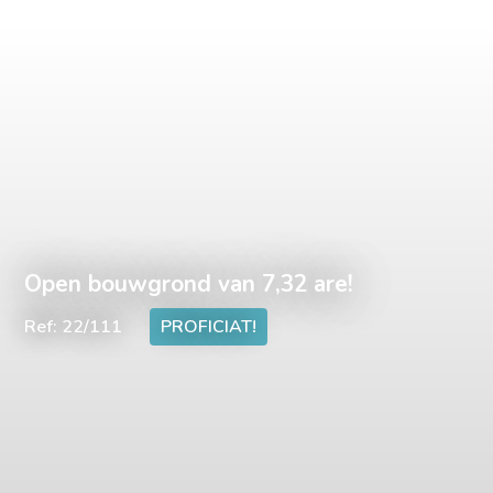
Open bouwgrond van 7,32 are!
Ref: 22/111
PROFICIAT!