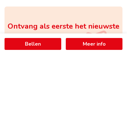
Ontvang als eerste het nieuwste
aanbod in je mailbox
Bellen
Meer info
Schrijf je in
+
−