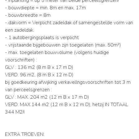
- inplanting = op 5 meter van beide perceelsgrenzen!
- bouwdiepte = min. 8m en max. 17m
- bouwbreedte = 8m
- dakvorm = Verplicht zadeldak of samengestelde vorm van
een zadeldak.
- 1 autobergingsplaats is verplicht
- vrijstaande bijgebouwen zijn toegelaten (max. 50m²)
- max. toegelaten bouwvolume (volgens huidige
voorschriften) :
GLV : 136 m2 (8 m B x 17 m D)
VERD: 96 m2, (8 m B x 12 m D)
bij goedkeuring afwijking verkavellngsvoorschriften tot 3 m
van perceelsgrenzen :
GLV : MAX. 204 m2 (12 m B x 17 m D)
VERD: MAX.144 m2 (12 m B x 12 m D), hetzij IN TOTAAL
344 M2!!
EXTRA TROEVEN: