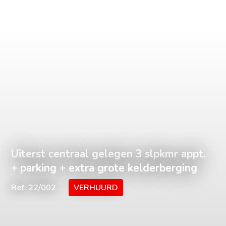
Uiterst centraal gelegen 3 slpkmr appt.
+ parking + extra grote kelderberging
Ref: 22/002
VERHUURD