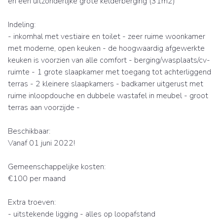
en een uitzonderlijke grote kelderberging (31m2)
Indeling:
- inkomhal met vestiaire en toilet - zeer ruime woonkamer
met moderne, open keuken - de hoogwaardig afgewerkte
keuken is voorzien van alle comfort - berging/wasplaats/cv-
ruimte - 1 grote slaapkamer met toegang tot achterliggend
terras - 2 kleinere slaapkamers - badkamer uitgerust met
ruime inloopdouche en dubbele wastafel in meubel - groot
terras aan voorzijde -
Beschikbaar:
Vanaf 01 juni 2022!
Gemeenschappelijke kosten:
€100 per maand
Extra troeven:
- uitstekende ligging - alles op loopafstand