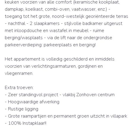
keuken voorzien van alle comfort (keramische kookplaat,
dampkap, koelkast, combi-oven, vaatwasser, enz.) -
toegang tot het grote, noord-westelijk georiënteerde terras
- nachthal - 2 slaapkamers - stijlvolle badkamer uitgerust
met inloopdouche en wastafel in meubel - ruime
berging/wasplaats - via de lift naar de ondergrondse
parkeerverdieping: parkeerplaats en berging!
Het appartement is volledig geschilderd en inmiddels
voorzien van verlichtingsarmaturen, gordijnen en
vliegenramen.
Extra troeven:
- Zeer standingvol project - vlakbij Zonhoven centrum
- Hoogwaardige afwerking
- Rustige ligging
- Grote raampartijen en permanent groen uitzicht in villapark
- 100% Instapklaar!!