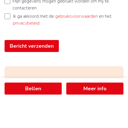
Mijn gegevens mogen gebruikt worden om mij te
contacteren.
Ik ga akkoord met de
gebruiksvoorwaarden
en het
privacybeleid
.
Bericht verzenden
Ontvang als eerste het nieuwste
Bellen
Meer info
aanbod in je mailbox
Schrijf je in