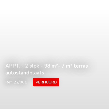
APPT. - 2 slpk - 98 m²- 7 m² terras -
autostandplaats
Ref: 22/001
VERHUURD