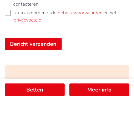
contacteren.
Ik ga akkoord met de
gebruiksvoorwaarden
en het
privacybeleid
.
Bericht verzenden
Ontvang als eerste het nieuwste
Bellen
Meer info
aanbod in je mailbox
Schrijf je in