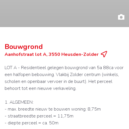
Bouwgrond
Aanhofstraat lot A, 3550 Heusden-Zolder
LOT A - Residentieel gelegen bouwgrond van 5a 88ca voor
een halfopen bebouwing. Vlakbij Zolder centrum (winkels,
scholen en openbaar vervoer in de buurt). Het perceel
behoort tot een nieuwe verkaveling.
1. ALGEMEEN:
- max. breedte nieuw te bouwen woning: 8,75m
- straatbreedte perceel = 11,75m
- diepte perceel = ca. 50m