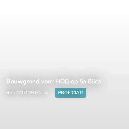
Bouwgrond voor HOB op 5a 88ca
Ref: *21/129 LOT A
PROFICIAT!