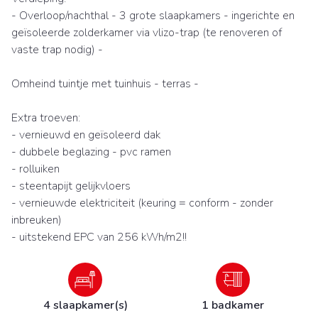
- Overloop/nachthal - 3 grote slaapkamers - ingerichte en
geïsoleerde zolderkamer via vlizo-trap (te renoveren of
vaste trap nodig) -
Omheind tuintje met tuinhuis - terras -
Extra troeven:
- vernieuwd en geïsoleerd dak
- dubbele beglazing - pvc ramen
- rolluiken
- steentapijt gelijkvloers
- vernieuwde elektriciteit (keuring = conform - zonder
inbreuken)
- uitstekend EPC van 256 kWh/m2!!
4 slaapkamer(s)
1 badkamer