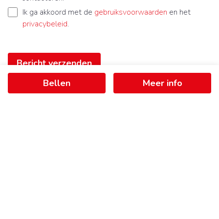
Ik ga akkoord met de
gebruiksvoorwaarden
en het
privacybeleid
.
Bericht verzenden
Bellen
Meer info
Ontvang als eerste het nieuwste
aanbod in je mailbox
Schrijf je in