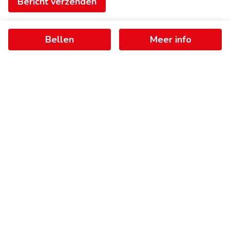
Bericht verzenden
Bellen
Meer info
Ontvang als eerste het nieuwste
aanbod in je mailbox
Schrijf je in
+
−