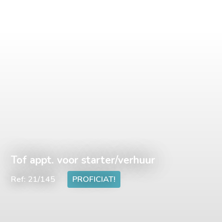
Tof appt. voor starter/verhuur
Ref: 21/145
PROFICIAT!