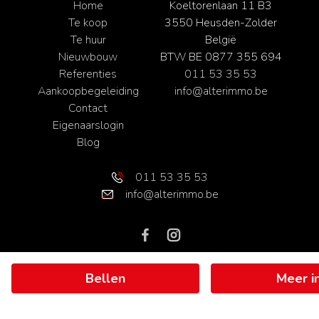
Home
Koeltorenlaan 11 B3
Te koop
3550 Heusden-Zolder
Te huur
België
Nieuwbouw
BTW BE 0877 355 694
Referenties
011 53 35 53
Aankoopbegeleiding
info@alterimmo.be
Contact
Eigenaarslogin
Blog
011 53 35 53
info@alterimmo.be
Web development en Copyright © 2026 door
Zabun
/
Zimmo
Bellen
Meer i
Gebruiksvoorwaarden
|
Privacybeleid