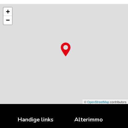
+
−
©
OpenStreetMap
contributors
Handige links
Alterimmo