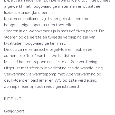
E-peil van minder dan 20!! De woning werd tot in de puntjes
afgewerkt met hoogwaardige materialen en straalt een
luxueuze landelijke sfeer uit.
Keuken en badkamer zijn hyper geïnstalleerd met
hoogwaardige apparatuur en toestellen.
Vloeren in de woonkamer zijn in massief eiken parket. De
vloeren op de eerste en tweede verdieping zijn van
kwalitatief hoogwaardige laminaat.
De duurzame keramische tegelvloeren hebben een
authentieke "look" van blauwe hardsteen.
Massief houten trappen naar 1ste en 2de verdieping
uitgerust met sfeervolle verlichting aan de wandleuning.
Verwarming via warmtepomp met vloerverwarming op
gelijkvloers en badkamer en WC op 1ste verdieping.
Zonnepanelen zijn ook reeds geïnstalleerd.
INDELING:
Gelijkvloers: