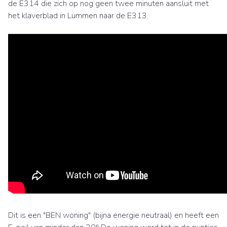
de E314 die zich op nog geen twee minuten aansluit met
het klaverblad in Lummen naar de E313.
Dit is een "BEN woning" (bijna energie neutraal) en heeft een