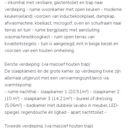
- inkomhal met vestiaire, gastentoilet en trap naar
verdieping - ruime woonkamer met open keuken - moderne
keuken(eiland) voorzien van inductiekookplaat, dampkap,
afwasmachine, koelkast, microgolf, oven en schuifraam naar
terras en tuin - ruime bergplaats met aansluiting
wasmachine/droogkast - ruim open terras van
kwaliteitstegels - tuin is aangelegd, inrit in beige kiezel en
voorzien van een houten omheining.
Eerste verdieping: (via massief houten trap)
De slaapkamers èn de grote kamer op verdieping twee zijn
allemaal uitgerust met een verwarmingsunit/airco via
warmtepomp.
- ruime nachthal - slaapkamer 1 (20,51m²) - slaapkamer 2
(10 m²) - slaapkamer 3 (14,21m²) - bureel of dressing
(5,06m²) - badkamer met dubbele lavabo in meubel, LED-
spiegel, regendouche én ligbad - apart nachttoilet -
Tweede verdieping: (via massief houten trap)