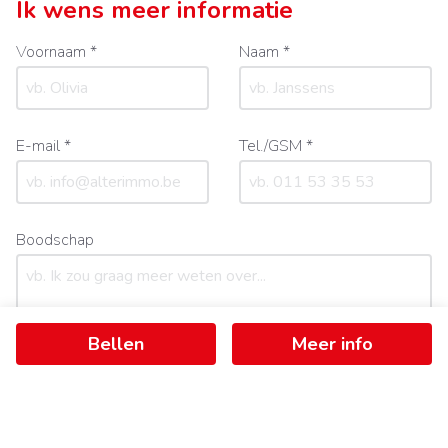
Ik wens meer informatie
Voornaam *
Naam *
E-mail *
Tel./GSM *
Boodschap
Bellen
Meer info
Mijn gegevens mogen gebruikt worden om mij te
contacteren.
Ik ga akkoord met de
gebruiksvoorwaarden
en het
privacybeleid
.