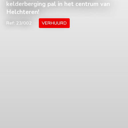
kelderberging pal in het centrum van
Helchteren!
Ref: 23/002
VERHUURD