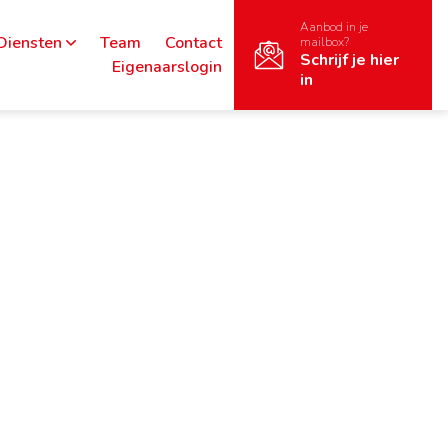
Aanbod in je
Diensten
Team
Contact
mailbox?
Schrijf je hier
Eigenaarslogin
in