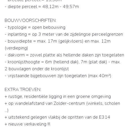
- diepte perceel = 48,12m - 49,57m
BOUWVOORSCHRIFTEN:
- typologie = open bebouwing
- inplanting = op 3 meter van de zijdelingse perceelgrenzen
- bouwdiepte = max. 17m (gelijkvloers) en max. 12m
(verdieping)
- dakvorm = zowel platte als hellende daken zijn toegelaten
- kroonlijsthoogte = 6m (hellend dak), 7m (plat dak) - max.
2 bouwlagen onder de kroonlijst
- vrijstaande bijgebouwen zijn toegelaten (max 40m²)
EXTRA TROEVEN:
+ rustige, residentiële ligging in een groene omgeving
+ op wandelafstand van Zolder-centrum (winkels, scholen
...)
+ uitstekend gelegen vlakbij de opritten van de E314
+ nieuwe verkaveling !!!