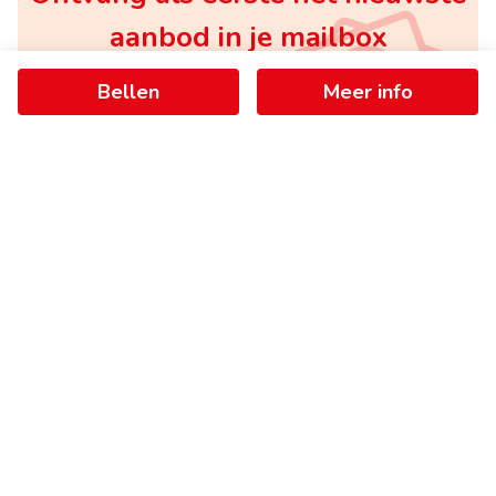
aanbod in je mailbox
Bellen
Meer info
Schrijf je in
+
−