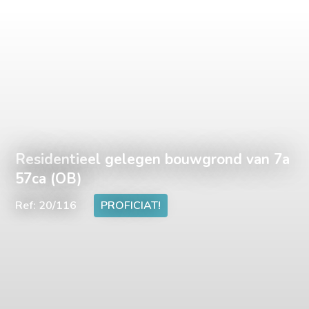
Residentieel gelegen bouwgrond van 7a
57ca (OB)
Ref: 20/116
PROFICIAT!