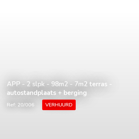
APP - 2 slpk - 98m2 - 7m2 terras -
autostandplaats + berging
Ref: 20/006
VERHUURD