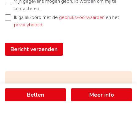
Mijn gegevens mogen gebruikt worden om mij te
contacteren.
Ik ga akkoord met de
gebruiksvoorwaarden
en het
privacybeleid
.
Bericht verzenden
Ontvang als eerste het nieuwste
Bellen
Meer info
aanbod in je mailbox
Schrijf je in