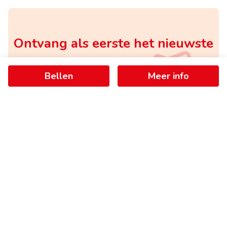
Ontvang als eerste het nieuwste
aanbod in je mailbox
Bellen
Meer info
Schrijf je in
+
−