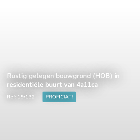
Rustig gelegen bouwgrond (HOB) in
residentiële buurt van 4a11ca
Ref: 19/132
PROFICIAT!