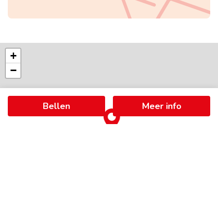
+
−
Bellen
Meer info
©
OpenStreetMap
contributors