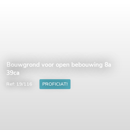
Bouwgrond voor open bebouwing 8a
39ca
Ref: 19/116
PROFICIAT!