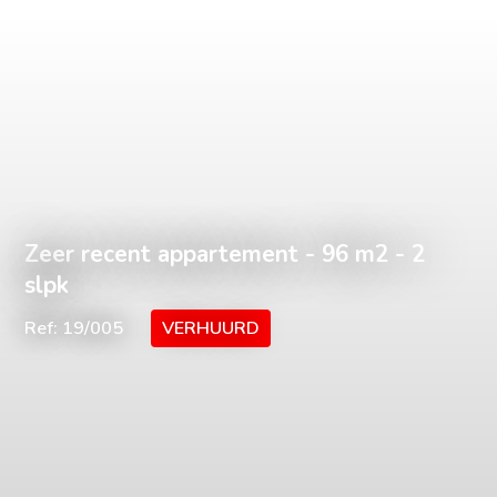
Zeer recent appartement - 96 m2 - 2
slpk
Ref: 19/005
VERHUURD