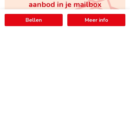
aanbod in je mailbox
Bellen
Meer info
Schrijf je in
+
−