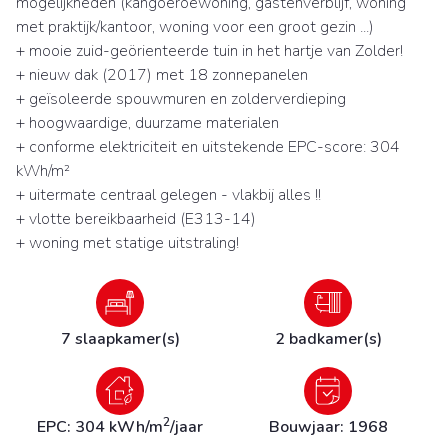
mogelijkheden (kangoeroewoning, gastenverblijf, woning
met praktijk/kantoor, woning voor een groot gezin ...)
+ mooie zuid-geörienteerde tuin in het hartje van Zolder!
+ nieuw dak (2017) met 18 zonnepanelen
+ geïsoleerde spouwmuren en zolderverdieping
+ hoogwaardige, duurzame materialen
+ conforme elektriciteit en uitstekende EPC-score: 304
kWh/m²
+ uitermate centraal gelegen - vlakbij alles !!
+ vlotte bereikbaarheid (E313-14)
+ woning met statige uitstraling!
7 slaapkamer(s)
2 badkamer(s)
2
EPC: 304 kWh/m
/jaar
Bouwjaar: 1968