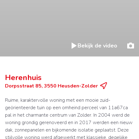
Bekijk de video
Herenhuis
Dorpsstraat 85, 3550 Heusden-Zolder
Ruime, karaktervolle woning met een mooie zuid-
geörienteerde tuin op een omheind perceel van 11a67ca
pal in het charmante centrum van Zolder. In 2004 werd de
woning grondig gerenoveerd en in 2017 werden een nieuw
dak, zonnepanelen en bijkomende isolatie geplaatst. Deze
stijlvolle woning werd afgewerkt met klassieke, degelijke