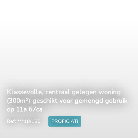
Klassevolle, centraal gelegen woning
(300m²) geschikt voor gemengd gebruik
op 11a 67ca
Ref: ***18/139
PROFICIAT!