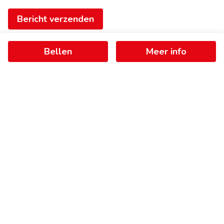
Bericht verzenden
Bellen
Meer info
Ontvang als eerste het nieuwste
aanbod in je mailbox
Schrijf je in
+