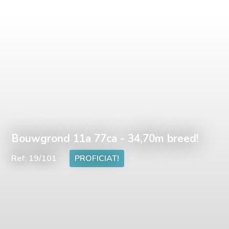
Bouwgrond 11a 77ca - 34,70m breed!
Ref: 19/101
PROFICIAT!