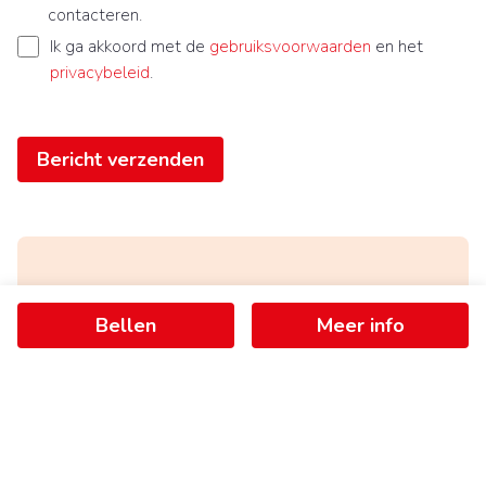
contacteren.
Ik ga akkoord met de
gebruiksvoorwaarden
en het
privacybeleid
.
Bericht verzenden
Ontvang als eerste het nieuwste
Bellen
Meer info
aanbod in je mailbox
Schrijf je in