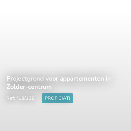
Projectgrond voor appartementen in
Zolder-centrum
Ref: *18/138
PROFICIAT!