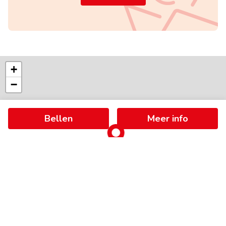
+
−
Bellen
Meer info