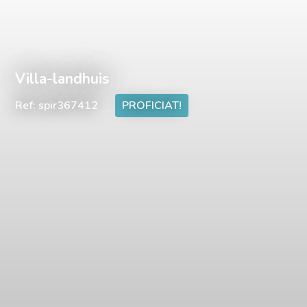
Villa-landhuis
Ref: spir367412
PROFICIAT!