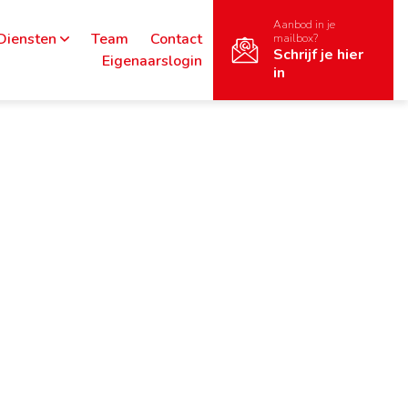
Aanbod in je
Diensten
Team
Contact
mailbox?
Schrijf je hier
Eigenaarslogin
in