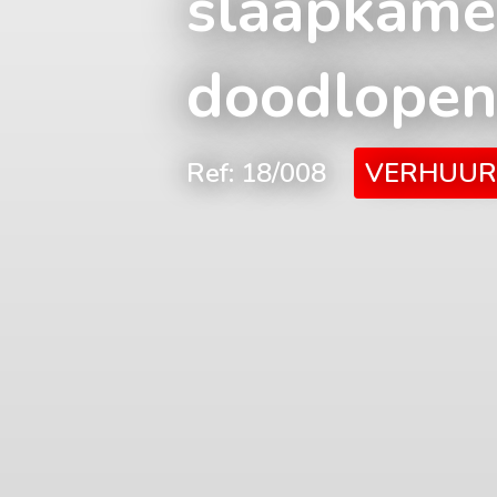
slaapkamer
doodlopen
Ref: 18/008
VERHUU