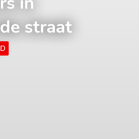
s in
de straat
RD