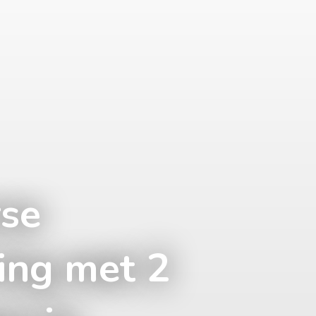
rse
ing met 2