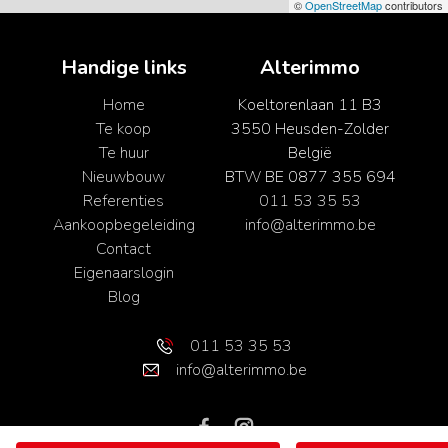
©
OpenStreetMap
contributors
Handige links
Alterimmo
Home
Koeltorenlaan 11 B3
Te koop
3550 Heusden-Zolder
Te huur
België
Nieuwbouw
BTW BE 0877 355 694
Referenties
011 53 35 53
Aankoopbegeleiding
info@alterimmo.be
Contact
Eigenaarslogin
Blog
011 53 35 53
info@alterimmo.be