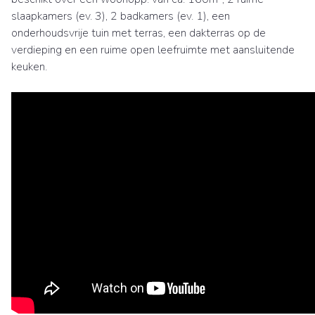
slaapkamers (ev. 3), 2 badkamers (ev. 1), een
onderhoudsvrije tuin met terras, een dakterras op de
verdieping en een ruime open leefruimte met aansluitende
keuken.