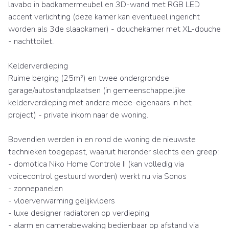
lavabo in badkamermeubel en 3D-wand met RGB LED
accent verlichting (deze kamer kan eventueel ingericht
worden als 3de slaapkamer) - douchekamer met XL-douche
- nachttoilet.
Kelderverdieping
Ruime berging (25m²) en twee ondergrondse
garage/autostandplaatsen (in gemeenschappelijke
kelderverdieping met andere mede-eigenaars in het
project) - private inkom naar de woning.
Bovendien werden in en rond de woning de nieuwste
technieken toegepast, waaruit hieronder slechts een greep:
- domotica Niko Home Controle II (kan volledig via
voicecontrol gestuurd worden) werkt nu via Sonos
- zonnepanelen
- vloerverwarming gelijkvloers
- luxe designer radiatoren op verdieping
- alarm en camerabewaking bedienbaar op afstand via