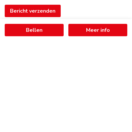
Bericht verzenden
Bellen
Meer info
Ontvang als eerste het nieuwste
aanbod in je mailbox
Schrijf je in
+