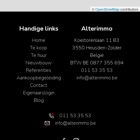
©
OpenStreetMap
contributors
Handige links
Alterimmo
Home
Koeltorenlaan 11 B3
Te koop
3550 Heusden-Zolder
Te huur
België
Nieuwbouw
BTW BE 0877 355 694
Referenties
011 53 35 53
Aankoopbegeleiding
info@alterimmo.be
Contact
Eigenaarslogin
Blog
011 53 35 53
info@alterimmo.be