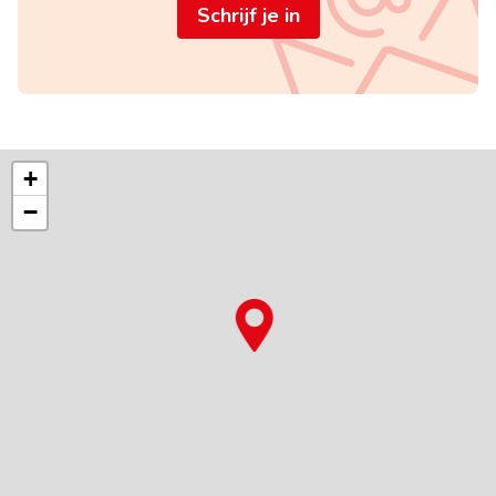
Schrijf je in
+
−