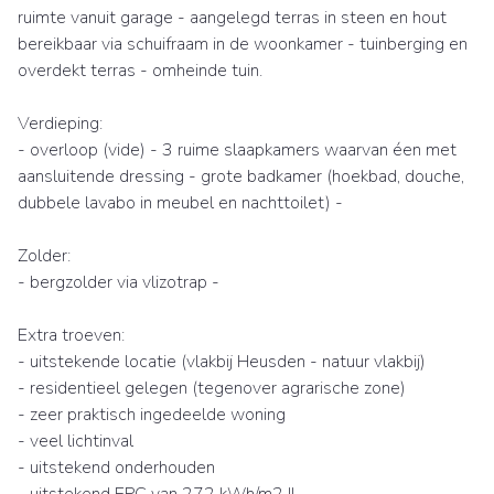
ruimte vanuit garage - aangelegd terras in steen en hout
bereikbaar via schuifraam in de woonkamer - tuinberging en
overdekt terras - omheinde tuin.
Verdieping:
- overloop (vide) - 3 ruime slaapkamers waarvan éen met
aansluitende dressing - grote badkamer (hoekbad, douche,
dubbele lavabo in meubel en nachttoilet) -
Zolder:
- bergzolder via vlizotrap -
Extra troeven:
- uitstekende locatie (vlakbij Heusden - natuur vlakbij)
- residentieel gelegen (tegenover agrarische zone)
- zeer praktisch ingedeelde woning
- veel lichtinval
- uitstekend onderhouden
- uitstekend EPC van 272 kWh/m2 !!