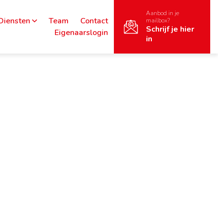
Aanbod in je
Diensten
Team
Contact
mailbox?
Schrijf je hier
Eigenaarslogin
in