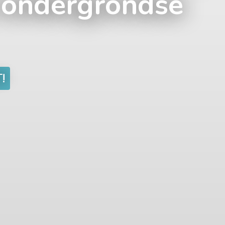
n ondergrondse
!