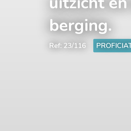
uitzicht e
berging.
Ref: 23/116
PROFICIAT