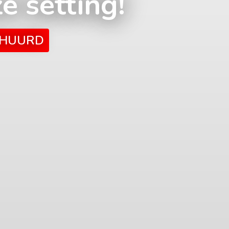
e setting!
RHUURD