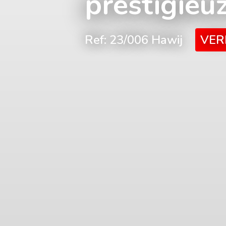
prestigieuz
Ref: 23/006 Hawij
VE