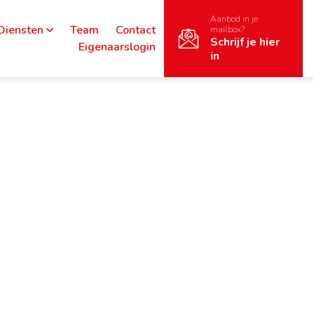
Aanbod in je
Diensten
Team
Contact
mailbox?
Schrijf je hier
Eigenaarslogin
in