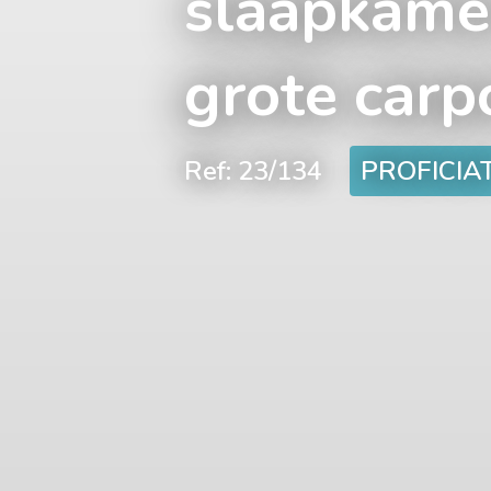
slaapkamer
grote carp
Ref: 23/134
PROFICIAT