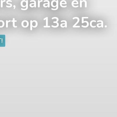
s, garage en
ort op 13a 25ca.
!