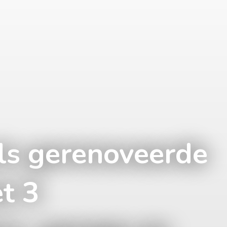
ls gerenoveerde
t 3