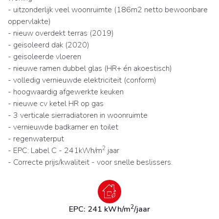
- uitzonderlijk veel woonruimte (186m2 netto bewoonbare
oppervlakte)
- nieuw overdekt terras (2019)
- geïsoleerd dak (2020)
- geïsoleerde vloeren
- nieuwe ramen dubbel glas (HR+ én akoestisch)
- volledig vernieuwde elektriciteit (conform)
- hoogwaardig afgewerkte keuken
- nieuwe cv ketel HR op gas
- 3 verticale sierradiatoren in woonruimte
- vernieuwde badkamer en toilet
- regenwaterput
2
- EPC: Label C - 241kWh/m
jaar
- Correcte prijs/kwaliteit - voor snelle beslissers.
2
EPC: 241 kWh/m
/jaar