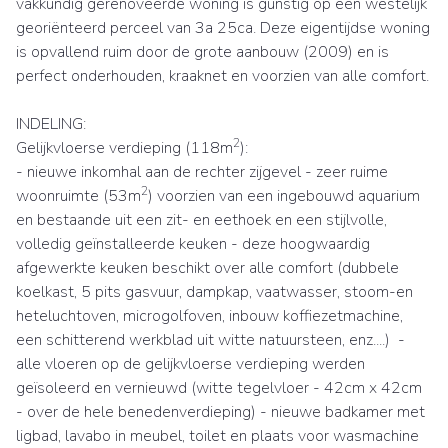
vakkundig gerenoveerde woning is gunstig op een westelijk
georiënteerd perceel van 3a 25ca. Deze eigentijdse woning
is opvallend ruim door de grote aanbouw (2009) en is
perfect onderhouden, kraaknet en voorzien van alle comfort.
INDELING:
2
Gelijkvloerse verdieping (118m
):
- nieuwe inkomhal aan de rechter zijgevel - zeer ruime
2
woonruimte (53m
) voorzien van een ingebouwd aquarium
en bestaande uit een zit- en eethoek en een stijlvolle,
volledig geïnstalleerde keuken - deze hoogwaardig
afgewerkte keuken beschikt over alle comfort (dubbele
koelkast, 5 pits gasvuur, dampkap, vaatwasser, stoom-en
heteluchtoven, microgolfoven, inbouw koffiezetmachine,
een schitterend werkblad uit witte natuursteen, enz....) -
alle vloeren op de gelijkvloerse verdieping werden
geïsoleerd en vernieuwd (witte tegelvloer - 42cm x 42cm
- over de hele benedenverdieping) - nieuwe badkamer met
ligbad, lavabo in meubel, toilet en plaats voor wasmachine