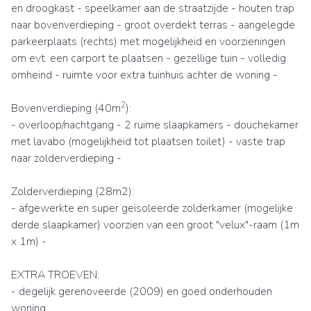
en droogkast - speelkamer aan de straatzijde - houten trap
naar bovenverdieping - groot overdekt terras - aangelegde
parkeerplaats (rechts) met mogelijkheid en voorzieningen
om evt. een carport te plaatsen - gezellige tuin - volledig
omheind - ruimte voor extra tuinhuis achter de woning -
2
Bovenverdieping (40m
):
- overloop/nachtgang - 2 ruime slaapkamers - douchekamer
met lavabo (mogelijkheid tot plaatsen toilet) - vaste trap
naar zolderverdieping -
Zolderverdieping (28m2):
- afgewerkte en super geïsoleerde zolderkamer (mogelijke
derde slaapkamer) voorzien van een groot "velux"-raam (1m
x 1m) -
EXTRA TROEVEN:
- degelijk gerenoveerde (2009) en goed onderhouden
woning