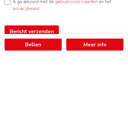
Ik ga akkoord met de
gebruiksvoorwaarden
en het
privacybeleid
.
Bericht verzenden
Bellen
Meer info
Ontvang als eerste het nieuwste
aanbod in je mailbox
Schrijf je in