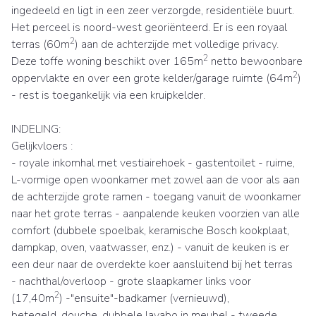
ingedeeld en ligt in een zeer verzorgde, residentiële buurt.
Het perceel is noord-west georiënteerd. Er is een royaal
2
terras (60m
) aan de achterzijde met volledige privacy.
2
Deze toffe woning beschikt over 165m
netto bewoonbare
2
oppervlakte en over een grote kelder/garage ruimte (64m
)
- rest is toegankelijk via een kruipkelder.
INDELING:
Gelijkvloers :
- royale inkomhal met vestiairehoek - gastentoilet - ruime,
L-vormige open woonkamer met zowel aan de voor als aan
de achterzijde grote ramen - toegang vanuit de woonkamer
naar het grote terras - aanpalende keuken voorzien van alle
comfort (dubbele spoelbak, keramische Bosch kookplaat,
dampkap, oven, vaatwasser, enz.) - vanuit de keuken is er
een deur naar de overdekte koer aansluitend bij het terras
- nachthal/overloop - grote slaapkamer links voor
2
(17,40m
) -"ensuite"-badkamer (vernieuwd),
betegeld, douche, dubbele lavabo in meubel - tweede