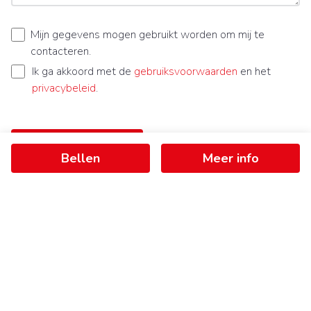
Mijn gegevens mogen gebruikt worden om mij te
contacteren.
Ik ga akkoord met de
gebruiksvoorwaarden
en het
privacybeleid
.
Bericht verzenden
Bellen
Meer info
Ontvang als eerste het nieuwste
aanbod in je mailbox