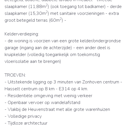
2
slaapkamer (11,88m
) (ook toegang tot badkamer) - derde
2
slaapkamer (15,30m
) met sanitaire voorzieningen - extra
2
groot betegeld terras (60m
) -
Kelderverdieping:
- de woning is voorzien van een grote kelder/ondergrondse
garage (ingang aan de achterzijde) - een ander deel is
kruipkelder (volledig toegankelijk om toekomstig
vloerisolatie aan te brengen)
TROEVEN:
- Uitstekende ligging op 3 minuten van Zonhoven centrum -
Hasselt centrum op 8 km - E314 op 4 km.
- Residentiële omgeving met weinig verkeer
- Openbaar vervoer op wandelafstand
- Vlakbij de Heuvenstraat met alle grote warenhuizen
- Volledige privacy
- Tijdloze architectuur