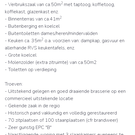
2
- Verbruikszaal van ca.50m
met taptoog, koffietoog,
koffiekast, glazenkast enz.
2
- Binnenterras van ca.41m
- Buitenberging en koelcel
- Buitentoiletten dames/heren/mindervaliden
2
- Keuken ca. 35m
o.a. voorzien van: dampkap, gasvuur en
allerhande RVS keukentafels, enz.
- Grote koelcel
- Molenzolder (extra zitruimte) van ca.50m2
- Toiletten op verdieping
Troeven:
- Uitstekend gelegen en goed draaiende brasserie op een
commercieel uitstekende locatie
- Gekende zaak in de regio
- Historisch pand vakkundig en volledig gerestaureerd
- 70 zitplaatsen of 100 staanplaatsen (cfr brandweer)
- Zeer gunstig EPC "B"
- Naastliggende woning met 3 slaapkamers eveneens te