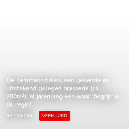
De Lemmensmolen, een gekende en
uitstekend gelegen brasserie (ca.
200m²), al jarenlang een waar 'begrip' in
de regio!
Ref: 25/105
VERHUURD