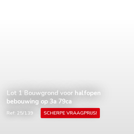
Lot 1 Bouwgrond voor halfopen
bebouwing op 3a 79ca
Ref: 25/139
SCHERPE VRAAGPRIJS!