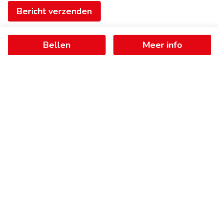
Bericht verzenden
Bellen
Meer info
Ontvang als eerste het nieuwste
aanbod in je mailbox
Schrijf je in
+
−