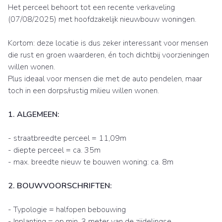
Het perceel behoort tot een recente verkaveling
(07/08/2025) met hoofdzakelijk nieuwbouw woningen.
Kortom: deze locatie is dus zeker interessant voor mensen
die rust en groen waarderen, én toch dichtbij voorzieningen
willen wonen.
Plus ideaal voor mensen die met de auto pendelen, maar
toch in een dorps/rustig milieu willen wonen.
1. ALGEMEEN:
- straatbreedte perceel = 11,09m
- diepte perceel = ca. 35m
- max. breedte nieuw te bouwen woning: ca. 8m
2. BOUWVOORSCHRIFTEN:
- Typologie = halfopen bebouwing
- Inplanting = op min. 3 meter van de zijdelingse