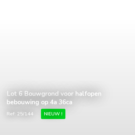
Lot 6 Bouwgrond voor halfopen
bebouwing op 4a 36ca
Ref: 25/144
NIEUW !