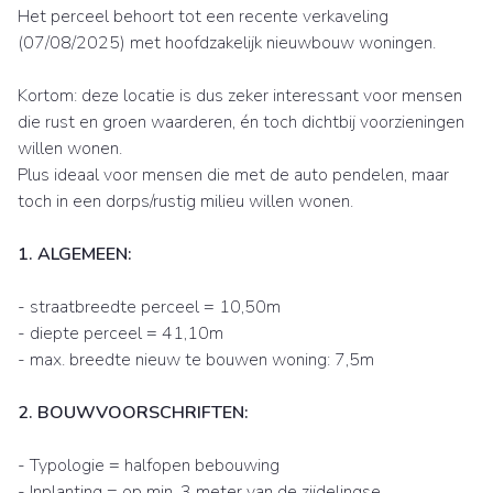
Het perceel behoort tot een recente verkaveling
(07/08/2025) met hoofdzakelijk nieuwbouw woningen.
Kortom: deze locatie is dus zeker interessant voor mensen
die rust en groen waarderen, én toch dichtbij voorzieningen
willen wonen.
Plus ideaal voor mensen die met de auto pendelen, maar
toch in een dorps/rustig milieu willen wonen.
1. ALGEMEEN:
- straatbreedte perceel = 10,50m
- diepte perceel = 41,10m
- max. breedte nieuw te bouwen woning: 7,5m
2. BOUWVOORSCHRIFTEN:
- Typologie = halfopen bebouwing
- Inplanting = op min. 3 meter van de zijdelingse