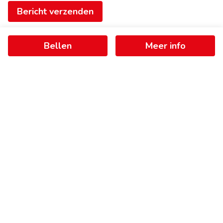
Bericht verzenden
Bellen
Meer info
Ontvang als eerste het nieuwste
aanbod in je mailbox
Schrijf je in
+
−