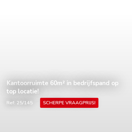
Kantoorruimte 60m² in bedrijfspand op
top locatie!
Ref: 25/145
SCHERPE VRAAGPRIJS!