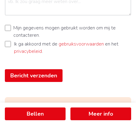
Mijn gegevens mogen gebruikt worden om mij te
contacteren.
Ik ga akkoord met de
gebruiksvoorwaarden
en het
privacybeleid
.
Bericht verzenden
Bellen
Meer info
Ontvang als eerste het nieuwste
aanbod in je mailbox