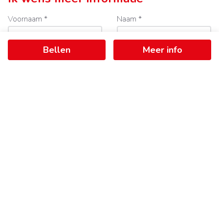
Voornaam *
Naam *
Bellen
Meer info
E-mail *
Tel./GSM *
Boodschap
Mijn gegevens mogen gebruikt worden om mij te
contacteren.
Ik ga akkoord met de
gebruiksvoorwaarden
en het
privacybeleid
.