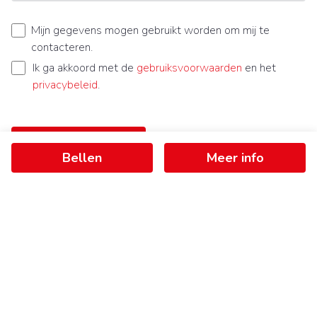
Mijn gegevens mogen gebruikt worden om mij te
contacteren.
Ik ga akkoord met de
gebruiksvoorwaarden
en het
privacybeleid
.
Bericht verzenden
Bellen
Meer info
Ontvang als eerste het nieuwste
aanbod in je mailbox
Schrijf je in