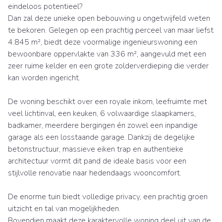
eindeloos potentieel?
Dan zal deze unieke open bebouwing u ongetwijfeld weten
te bekoren. Gelegen op een prachtig perceel van maar liefst
4.845 m², biedt deze voormalige ingenieurswoning een
bewoonbare oppervlakte van 336 m², aangevuld met een
zeer ruime kelder en een grote zolderverdieping die verder
kan worden ingericht.
De woning beschikt over een royale inkom, leefruimte met
veel lichtinval, een keuken, 6 volwaardige slaapkamers,
badkamer, meerdere bergingen én zowel een inpandige
garage als een losstaande garage. Dankzij de degelijke
betonstructuur, massieve eiken trap en authentieke
architectuur vormt dit pand de ideale basis voor een
stijlvolle renovatie naar hedendaags wooncomfort.
De enorme tuin biedt volledige privacy, een prachtig groen
uitzicht en tal van mogelijkheden.
Bovendien maakt deze karaktervolle woning deel uit van de