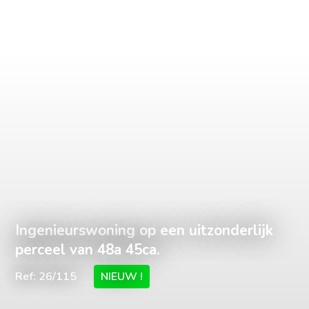
Ingenieurswoning op een uitzonderlijk
perceel van 48a 45ca.
Ref: 26/115
NIEUW !