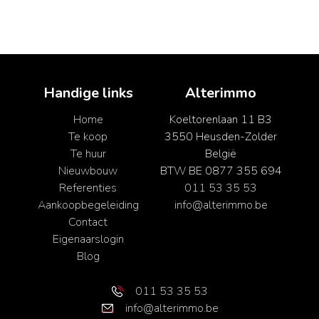
Handige links
Alterimmo
Home
Koeltorenlaan 11 B3
Te koop
3550 Heusden-Zolder
Te huur
België
Nieuwbouw
BTW BE 0877 355 694
Referenties
011 53 35 53
Aankoopbegeleiding
info@alterimmo.be
Contact
Eigenaarslogin
Blog
011 53 35 53
info@alterimmo.be