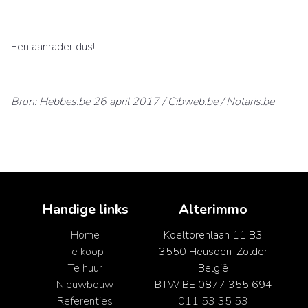
Een aanrader dus!
Bron: Hebbes.be 26 april 2017 / Cibweb.be / Notaris.be
Handige links
Alterimmo
Home
Koeltorenlaan 11 B3
Te koop
3550 Heusden-Zolder
Te huur
België
Nieuwbouw
BTW BE 0877 355 694
Referenties
011 53 35 53