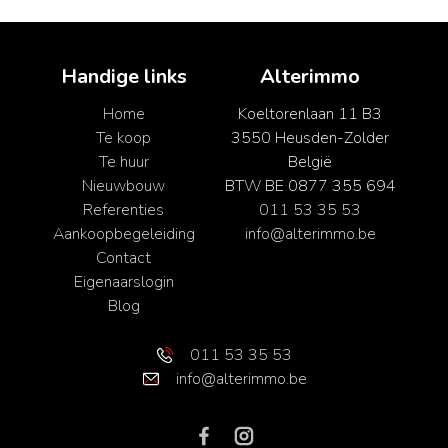
Handige links
Alterimmo
Home
Koeltorenlaan 11 B3
Te koop
3550 Heusden-Zolder
Te huur
België
Nieuwbouw
BTW BE 0877 355 694
Referenties
011 53 35 53
Aankoopbegeleiding
info@alterimmo.be
Contact
Eigenaarslogin
Blog
011 53 35 53
info@alterimmo.be